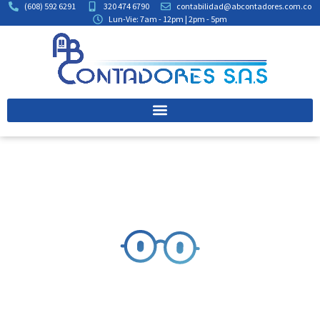
(608) 592 6291
320 474 6790
contabilidad@abcontadores.com.co
Lun-Vie: 7am - 12pm | 2pm - 5pm