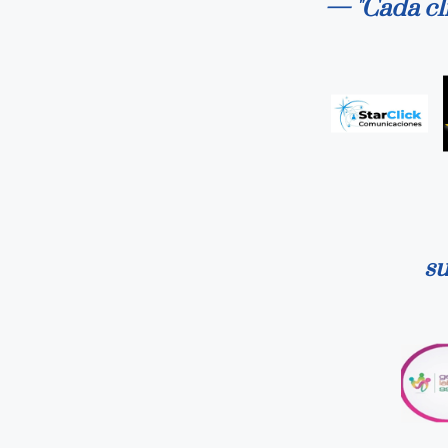
— "Cada cli
su