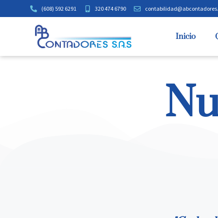
(608) 592 6291
320 474 6790
contabilidad@abcontadores
Inicio
Nu