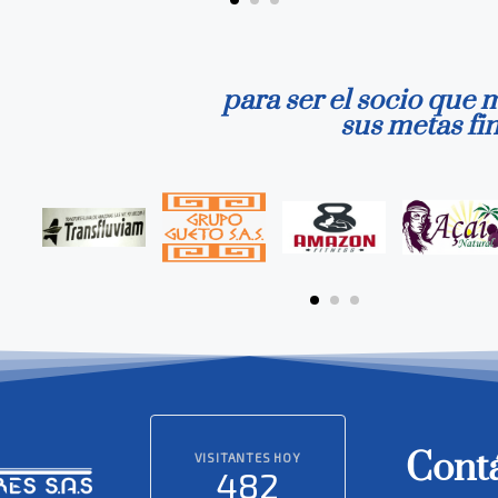
para ser el socio que m
sus metas fin
Cont
VISITANTES HOY
482