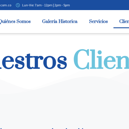
.com.co
Lun-Vie: 7am - 12pm | 2pm - 5pm
Quiénes Somos
Galería Historica
Servicios
Clie
estros
Clien