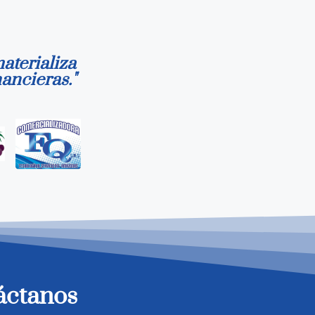
aterializa
ancieras."
áctanos